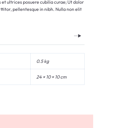
s et ultrices posuere cubilia curae; Ut dolor
titor, pellentesque in nibh. Nulla non elit
0.5 kg
24 × 10 × 10 cm