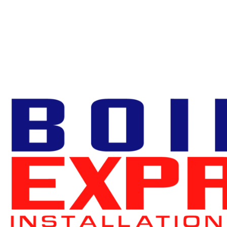
sales@boilerexpress.co.uk
020 8948 4000