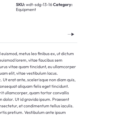
SKU:
wdt-sdg-13-16
Category:
Equipment
d euismod, metus leo finibus ex, ut dictum
s euismod lorem, vitae faucibus sem
purus vitae quam tincidunt, eu ullamcorper
quam elit, vitae vestibulum lacus.
. Ut erat ante, scelerisque non diam quis,
consequat aliquam felis eget tincidunt.
rit ullamcorper, quam tortor convallis
 in dolor. Ut id gravida ipsum. Praesent
nsectetur, et condimentum tellus iaculis.
ortis pretium. Vestibulum ante ipsum